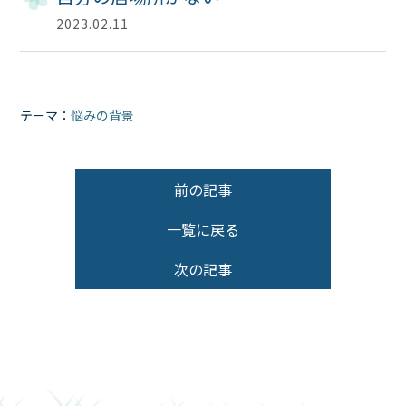
2023.02.11
テーマ：
悩みの背景
トップ
はじめての方へ
前の記事
カウンセリング
一覧に戻る
カップルセラピー
次の記事
グループセッション
ブログ
English